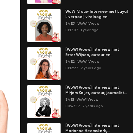
WoW! Vrouw Interview met Layal
Liverpool, viroloog en
wetenschapsjournalist: Hoe
S4 E3
·
WoW! Vrouw
racisme ons ziek maakt - over
01:17:07
·
1 year ago
degezindheid en medische
ongelijkheid
[WoW! Vrouw] Interview met
Ester Wijnen, auteur en
ervaringsdeskundige
S4 E2
·
WoW! Vrouw
Partnergeweld: Voor mij is
01:12:27
·
2 years ago
vrijheid een groot goed en
steeds opnieuw blijf ik
ontdekken wat vrijheid op dat
moment voor mij betekent.
[WoW! Vrouw] Interview met
Mirjam Kaijer, auteur, journalist
en oprichter Voices for Women:
S4 E1
·
WoW! Vrouw
Het is geen vrouwenprobleem.
00:43:19
·
2 years ago
Het is een groot
maatschappelijk probleem.
[WoW! Vrouw] Interview met
Marianne Heemskerk,