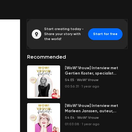
Start creating today -
Share your story with
Start for free
the world!
Recommended
[WoW! Vrouw] Interview met
Gertien Koster, specialist
Huiselijk Geweld, auteur Stop
S4 E5
·
WoW! Vrouw
Femicide: Moord op een vrouw
00:56:31
·
1 year ago
omdat ze een vrouw is.
[WoW! Vrouw] Interview met
Marleen Janssen, auteur,
journaliste en educatrice: Is er
S4 E4
·
WoW! Vrouw
nog s3ks na de overgang?
01:03:08
·
1 year ago