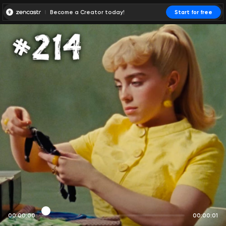
Become a Creator today!
Start for free
00:00:00
00:00:01