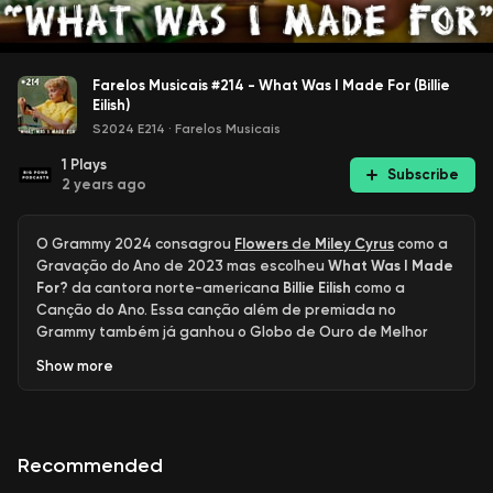
Farelos Musicais #214 - What Was I Made For (Billie
Eilish)
S2024 E214
·
Farelos Musicais
1
Plays
Subscribe
2 years ago
O Grammy 2024 consagrou
Flowers
de
Miley Cyrus
como a
Gravação do Ano de 2023 mas escolheu
What Was I Made
For?
da cantora norte-americana
Billie Eilish
como a
Canção do Ano. Essa canção além de premiada no
Grammy também já ganhou o Globo de Ouro de Melhor
Canção Feita para um Filme, já que What Was I Made For? é
Show
more
parte importante da trilha sonora do simbólico filme da
Barbie, no qual Margot Robbie interpreta a icônica boneca
em sua saga para descobrir e reverter as tendências de
nossa sociedade patriarcal. Quer saber mais sobre a
Recommended
letra, a carreira da Billie e não apenas o filme da Barbie
como outro grande (e feminista) filme indicado ao Oscar