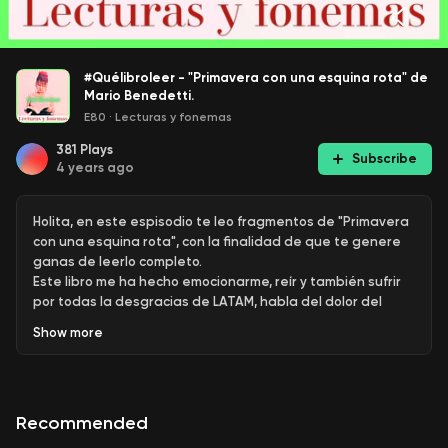
#Quélibroleer - "Primavera con una esquina rota" de
Mario Benedetti.
E80
·
Lecturas y fonemas
381
Plays
Subscribe
4 years ago
Holita, en este espisodio te leo fragmentos de "Primavera
con una esquina rota", con la finalidad de que te genere
ganas de leerlo completo.
Este libro me ha hecho emocionarme, reír y también sufrir
por todas la desgracias de LATAM, habla del dolor del
exilio y la separación, la libertad y su ausencia, el
Show
more
autoritarismo y la represión, pero sobre todo del amor, la
pasión y la familia. Posee una calidad narrativa y exquisita
y unos personajes entrañables.
Una chulada, si te gusta comparte, suscríbete y dale
Recommended
mucho amor.
Lean y amen ♥