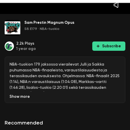
Sam Prestin Magnum Opus
S8 E179
·
NBA-tuokio
2.2k
Plays
Subscribe
1 year ago
NBA-tuokion 179. jaksossa vierailevat Julli ja Saikka
puhumassa NBA-finaaleista, varaustilaisuudesta ja
terassikauden avauksesta. Ohjelmassa: NBA-finaalit 2025
(1:14), NBA:n varaustilaisuus (1:04:08), Markkas-vartti
(1:46:28), Iisalos-tuokio (2:20:01) sekä terassikauden
alkutahdit (2:37:31).
Show
more
Recommended