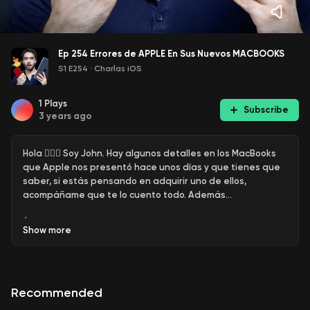
Ep 254 Errores de APPLE En Sus Nuevos MACBOOKS
S1 E254
·
Charlas iOS
1
Plays
Subscribe
3 years ago
Hola 🙋🏻‍♂️ Soy John. Hay algunos detalles en los MacBooks
que Apple nos presentó hace unos días y que tienes que
saber, si estás pensando en adquirir uno de ellos,
acompáñame que te lo cuento todo. Además…
ÚNETE al Patreon de Charlas iOS
Show
more
🔰https://www.patreon.com/charlasiOS
👉Chat Público de Telegram = https://t.me/charlasios
Recommended
👉Canal: https://t.me/usuariosapple