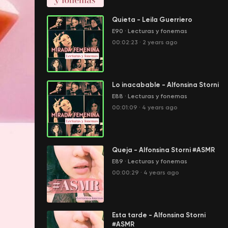
Quieta - Leila Guerriero
E90
·
Lecturas y fonemas
00:02:23
·
2 years ago
Lo inacabable - Alfonsina Storni
E88
·
Lecturas y fonemas
00:01:09
·
4 years ago
Queja - Alfonsina Storni #ASMR
E89
·
Lecturas y fonemas
00:00:29
·
4 years ago
Esta tarde - Alfonsina Storni
#ASMR