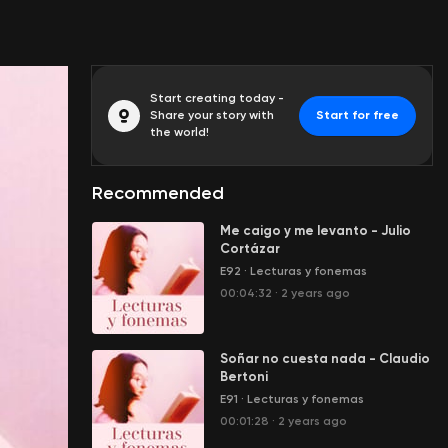
Start creating today -
Share your story with
Start for free
the world!
Recommended
Me caigo y me levanto - Julio
Cortázar
E92
·
Lecturas y fonemas
00:04:32
·
2 years ago
Soñar no cuesta nada - Claudio
Bertoni
E91
·
Lecturas y fonemas
00:01:28
·
2 years ago