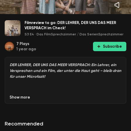
Filmreview to go: DER LEHRER, DER UNS DAS MEER
VERSPRACH im Check!
S3 E4
·
Das FilmSprechzimmer / Das SerienSprechzimmer
7
Plays
Subscribe
1 year ago
DER LEHRER, DER UNS DAS MEER VERSPRACH: Ein Lehrer, ein
Versprechen und ein Film, der unter die Haut geht – bleib dran
für unser Microfazit!
Show
more
In
DER LEHRER, DER UNS DAS MEER VERSPRACH
entführt uns
Regisseurin Patricia Font in das Spanien des Jahres 1935.
Wir begleiten den jungen Lehrer Antoni Benaiges, der mit
innovativen Lehrmethoden die Herzen seiner Schüler
Recommended
gewinnt und ihnen ein besonderes Versprechen gibt: Er will
ihnen das Meer zeigen, das sie noch nie gesehen haben.