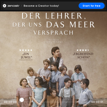
Become a Creator today!
Start for free
00:00:00
00:00:01