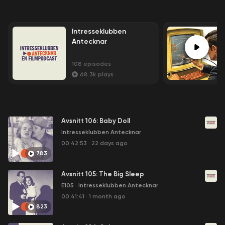
Intresseklubben
Antecknar
108
episodes
68.3k
plays
Avsnitt 106: Baby Doll
Intresseklubben Antecknar
00:42:53
·
22 days ago
783
Avsnitt 105: The Big Sleep
E105
·
Intresseklubben Antecknar
00:41:41
·
1 month ago
823